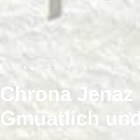
DAS KULTLOKAL IM PRÄTTI
Chrona Jenaz
Gmüatlich und