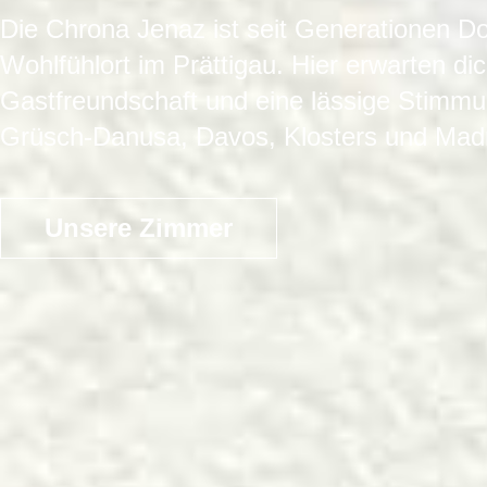
Die
Chrona Jenaz ist seit Generationen
Dor
Wohlfühlort im Prättigau. Hier erwarten di
Gastfreundschaft und eine lässige Stimmu
Grüsch-Danusa, Davos, Klosters und Madri
Unsere Zimmer