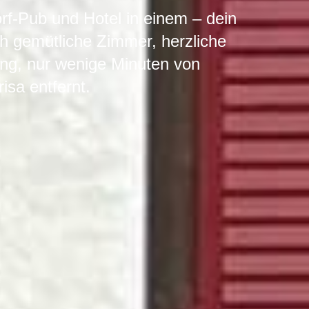
f-Pub und Hotel in einem – dein
ch gemütliche Zimmer, herzliche
ng, nur wenige Minuten von
sa entfernt.